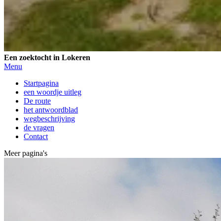
Een zoektocht in Lokeren
Menu
Startpagina
een woordje uitleg
De route
het antwoordblad
wegbeschrijving
de vragen
Contact
Meer pagina's